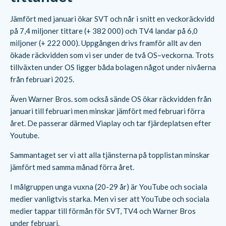
Jämfört med januari ökar SVT och når i snitt en veckoräckvidd
på 7,4 miljoner tittare (+ 382 000) och TV4 landar på 6,0
miljoner (+ 222 000). Uppgången drivs framför allt av den
ökade räckvidden som vi ser under de två OS–veckorna. Trots
tillväxten under OS ligger båda bolagen något under nivåerna
från februari 2025.
Även Warner Bros. som också sände OS ökar räckvidden från
januari till februari men minskar jämfört med februari förra
året. De passerar därmed Viaplay och tar fjärdeplatsen efter
Youtube.
Sammantaget ser vi att alla tjänsterna på topplistan minskar
jämfört med samma månad förra året.
I målgruppen unga vuxna (20-29 år) är YouTube och sociala
medier vanligtvis starka. Men vi ser att YouTube och sociala
medier tappar till förmån för SVT, TV4 och Warner Bros
under februari.