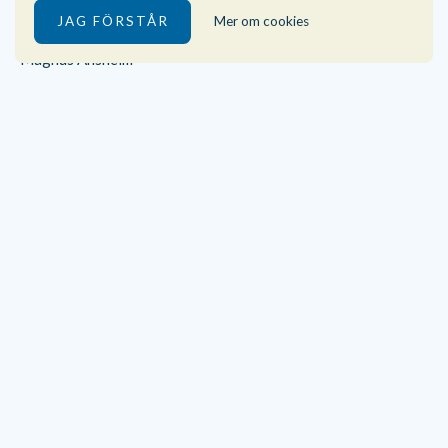
Mer om cookies
JAG FÖRSTÅR
VD/CEO
Magnus Anshelm
Vice VD/COO
Danielle Aldén
Marknad och Kommunikation
Karina Malmsten
För kontakt använd formuläret ovan eller mejla till
förnamn.efternamn@mms.se.
Tittarsiffror för journalister, studenter
tittarsiffror@mms.se
Övriga frågor
info@mms.se